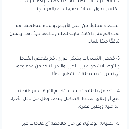
2- إزالة الترسبات الكلسية: إذا لاحظت تراكم الترسبات
الكلسية حول فتحات تدفق الماء (المرشّح)،
استخدم محلولًا من الخل الأبيض والماء لتنظيفها. قم
بفك الفوهة إذا كانت قابلة للفك ونظفها جيدًا. هذا يضمن
تدفقًا جيدًا للماء.
3- فحص التسربات بشكل دوري: قم بفحص الخلاط
والتوصيلات حوله بين الحين والآخر للتأكد من عدم وجود
أي تسربات بسيطة قد تتطور لاحقًا.
4- التعامل بلطف: تجنب استخدام القوة المفرطة عند
فتح أو إغلاق الخلاط. التعامل بلطف يقلل من تآكل الأجزاء
الداخلية ويطيل عمره.
5- الصيانة الوقائية: في حال ملاحظة أي علامات غير