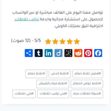
تواصل معنا اليوم على الهاتف مباشرة او عبر الواتساب
للحصول على استشارة مجانية وخدمة
تركيب خلاطات
احترافية تليق بمنزلك الكويتي.
5/5 - (12 صوت)
S
Tu
Li
Di
Bi
R
Pi
Fa
h
m
nk
ig
b
e
nt
ce
ar
bl
e
o
S
d
er
b
وسوم
#
افضل خلاط حمام
#
خلاط الدش
#
خلاط حمام
e
r
dI
o
di
es
o
المقال:
n
n
t
t
ok
#
خلاط حوض الحمام
#
خلاط مياه بالضمان
o
#
شركة خلاطات مياه
#
فني تركيب خلاطات
#
فني خلاطات
m
y