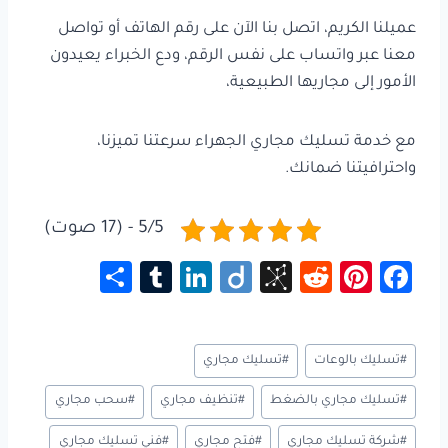
عميلنا الكريم، اتصل بنا الآن على رقم الهاتف أو تواصل
معنا عبر واتساب على نفس الرقم، ودع الخبراء يعيدون
الأمور إلى مجاريها الطبيعية،
مع خدمة تسليك مجاري الجهراء سرعتنا تميزنا،
واحترافيتنا ضمانك.
5/5 - (17 صوت)
S
Tu
Li
Di
Bi
R
Pi
Fa
h
m
nk
ig
b
e
nt
ce
ar
bl
e
o
S
d
er
b
وسوم
#
تسليك بالوعات
#
تسليك مجاري
e
r
dI
o
di
es
o
المقال:
n
n
t
t
ok
#
تسليك مجاري بالضغط
#
تنظيف مجاري
#
سحب مجاري
o
#
شركة تسليك مجاري
#
فتح مجاري
#
فني تسليك مجاري