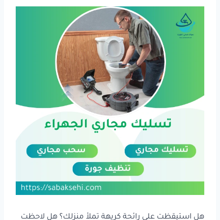
هل استيقظت على رائحة كريهة تملأ منزلك؟ هل لاحظت