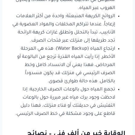
محبوس في الأنابيب بسبب وجود انسداد، ويحاول
الهروب عبر المياه.
الروائح الكريهة المنبعثة: واحدة من أكثر العلامات
إزعاجاً. عندما تتراكم المخلفات والمواد العضوية في
الأنابيب، تبدأ بالتحلل وتطلق غازات كريهة الرائحة
تجد طريقها إلى منزلك عبر فتحات الصرف.
ارتجاع المياه (Water Backup): هذه هي المرحلة
الأخطر. إذا رأيت المياه القذرة ترجع من البالوعة أو
المرحاض، فهذا يعني أن الانسداد كامل وخط
الصرف الرئيسي في منزلك قد يكون مسدوداً
بالكامل. هذه حالة طوارئ قصوى.
تجمع المياه حول بالوعات الصرف الخارجية: إذا
لاحظت وجود برك مياه غير مبررة حول بالوعات
التفتيش في حديقتك أو فناء منزلك، فهذا دليل
قاطع على وجود مشكلة في خط الصرف الرئيسي.
الوقاية خير من ألف فني – نصائح