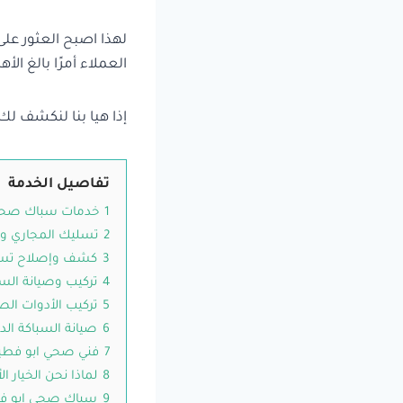
لهذا اصبح العثور عل
العملاء أمرًا بالغ ا
إذا هيا بنا لنكشف ل
تفاصيل الخدمة
1
خدمات سباك صحي ا
2
تسليك المجاري و
3
كشف وإصلاح تسرب
4
تركيب وصيانة السخ
5
تركيب الأدوات ال
6
صيانة السباكة الدو
7
فني صحي ابو فطير
8
لماذا نحن الخيار 
9
سباك صحي ابو فطي