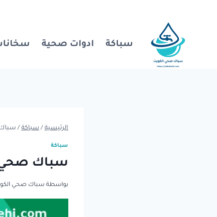
لتجاوز
لى
لمحتوى
سباكة
ادوات صحية
سخانات
الرئيسية
/
سباكة
/
سباك 
سباكة
سباك صحي ا
بواسطة
سباك صحي الكو