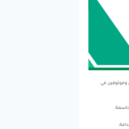
 وموثوقين في
حاسمة.
دامة.