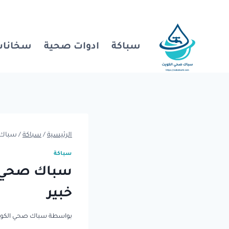
لتجاوز
لى
لمحتوى
سباكة
ادوات صحية
سخانات
الرئيسية
/
سباكة
/
سباك 
سباكة
سباك صحي ا
خبير
بواسطة
سباك صحي الكو