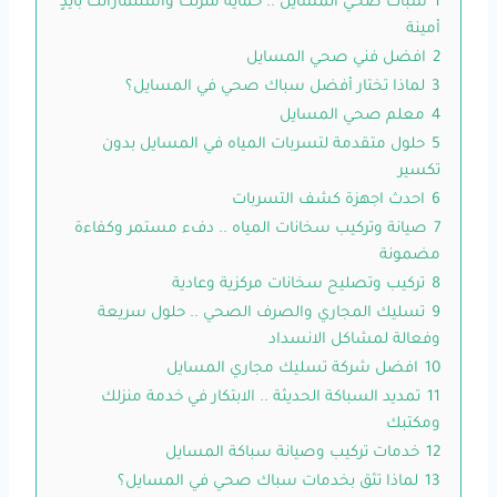
1
سباك صحي المسايل .. حماية منزلك واستثماراتك بأيدٍ
أمينة
2
افضل فني صحي المسايل
3
لماذا تختار أفضل سباك صحي في المسايل؟
4
معلم صحي المسايل
5
حلول متقدمة لتسربات المياه في المسايل بدون
تكسير
6
احدث اجهزة كشف التسربات
7
صيانة وتركيب سخانات المياه .. دفء مستمر وكفاءة
مضمونة
8
تركيب وتصليح سخانات مركزية وعادية
9
تسليك المجاري والصرف الصحي .. حلول سريعة
وفعالة لمشاكل الانسداد
10
افضل شركة تسليك مجاري المسايل
11
تمديد السباكة الحديثة .. الابتكار في خدمة منزلك
ومكتبك
12
خدمات تركيب وصيانة سباكة المسايل
13
لماذا تثق بخدمات سباك صحي في المسايل؟