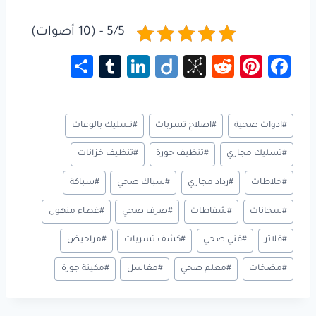
5/5 - (10 أصوات)
S
Tu
Li
Di
Bi
R
Pi
Fa
h
m
nk
ig
b
e
nt
ce
ar
bl
e
o
S
d
er
b
وسوم
#
ادوات صحية
#
اصلاح تسربات
#
تسليك بالوعات
e
r
dI
o
di
es
o
المقال:
n
n
t
t
ok
#
تسليك مجاري
#
تنظيف جورة
#
تنظيف خزانات
o
#
خلاطات
#
رداد مجاري
#
سباك صحي
#
سباكة
m
#
سخانات
#
شفاطات
#
صرف صحي
#
غطاء منهول
y
#
فلاتر
#
فني صحي
#
كشف تسربات
#
مراحيض
#
مضخات
#
معلم صحي
#
مغاسل
#
مكينة جورة