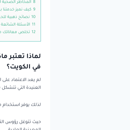
8
المخاطر الصحية ل
9
كيف نميز خدمتنا ب
10
نصائح ذهبية للحف
11
الأسئلة الشائعة 
12
تخلص معاناتك مع
لماذا تعتبر م
في الكويت؟
لم يعد الاعتماد على ال
العنيدة التي تتشكل
لذلك يوفر استخدام 
حيث تتوغل رؤوس التنظ