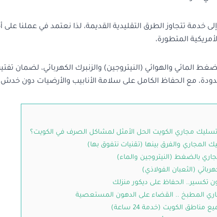
لى خدمة تتجاوز الطرق التقليدية القديمة، لذا نعتمد في عملنا على
لأمريكية المتطورة،
غط المائي والهوائي (النيتروجين) والزنبرك الكهربائي، لضمان تفت
ودة، مع الحفاظ الكامل على سلامة الأنابيب والأرضيات دون خدش و
ة تسليك مجاري الكويت الحل الأمثل لمشاكل الصرف في الكويت؟
ك المجاري والفرق بينها (تقنيات نتفوق بها)
اري بالضغط (النيتروجين والماء)
هربائي (الثعبان الفولاذي)
ن تكسير.. الحفاظ على ديكور منزلك
ري المطبخ .. القضاء على الدهون المستعصية
ناطق الكويت (خدمة 24 ساعة)