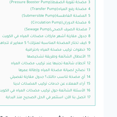
3
مضخة تقوية الضغط(Pressure Booster Pump)
4
مضخة رفع المياه(Transfer Pump)
5
المضخة الغاطسة(Submersible Pump)
6
مضخة الدوران(Circulation Pump)
7
مضخة الصرف الصحي(Sewage Pump)
8
جدول مقارنة أشهر ماركات مضخات المياه في الكويت
9
كيف تختار المضخة المناسبة لمنزلك؟ 5 معايير لا تتجاهلها
10
خطوات تركيب مضخة المياه باحترافية
11
الأعطال الشائعة وطريقة تشخيصها
12
أخطاء شائعة تجنبها عند تركيب مضخات المياه
13
نصائح لصيانة مضخة المياه وإطالة عمرها
14
أي مضخة تناسب حالتك؟ جدول مقارنة تفصيلي
15
آراء العملاء عن خدمات تركيب المضخات لدينا
16
الأسئلة الشائعة حول تركيب مضخات المياه في الكوي
17
اتصل بنا الآن: استثمر في الحل الصحيح منذ البداية