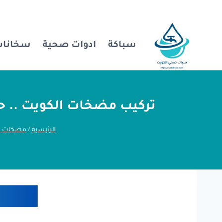
لتجاوز
لى
لمحتوى
سباكة
ادوات صحية
سخانات
تركيب مضخات الكويت .. حل
الرئيسية
/
مضخات ا