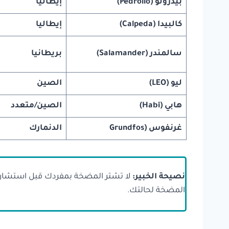
بيدرولو (
Pedrollo
)
إيطاليا
كالبيدا (
Calpeda
)
إيطاليا
سالمندر (
Salamander
)
بريطانيا
ليو (
LEO
)
الصين
هابي (
Habi
)
الصين/متعدد
غرنفوس (
Grundfos
الدنمارك
نصيحة الخبير:
لا تشتر المضخة بمفردك قبل استشارة الف
المضخة لحالتك.