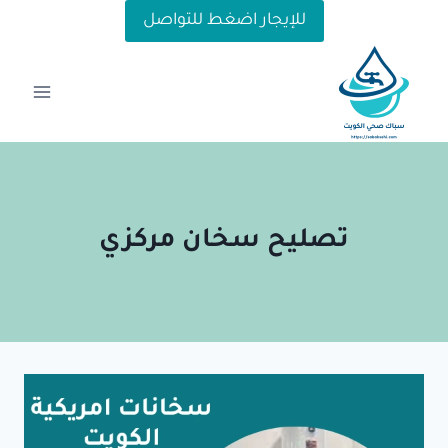
لتجاوز
للإيجار اضغط للتواصل
لى
لمحتوى
تصليح سخان مركزي