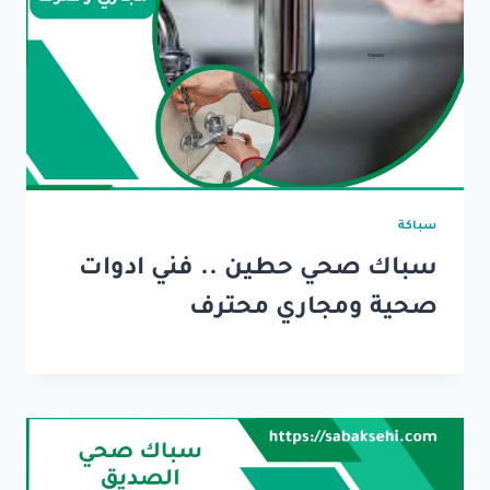
سباكة
سباك صحي حطين .. فني ادوات
صحية ومجاري محترف