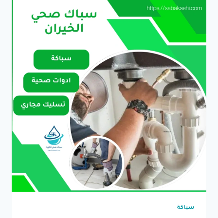
سباكة