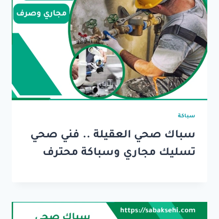
سباكة
سباك صحي العقيلة .. فني صحي
تسليك مجاري وسباكة محترف