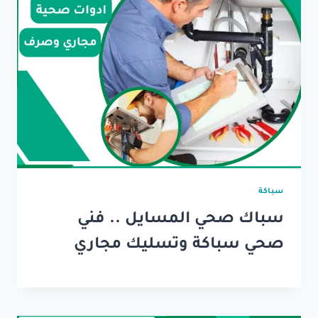
سباكة
سباك صحي المسايل .. فني
صحي سباكة وتسليك مجاري